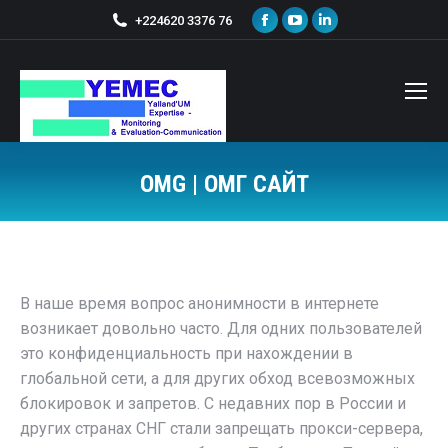
+224620 3376 76
OMG | ОМГ САЙТ
Vous êtes ici :
В наше время вопрос анонимности в интернете
возникает довольно часто. Для одних пользователей
это конфиденциальность при нахождении в
глобальной сети, а для других обход всевозможных
блокировок и запретов. С недавних пор в России и
других странах СНГ стали запрещать прокси-сервера,