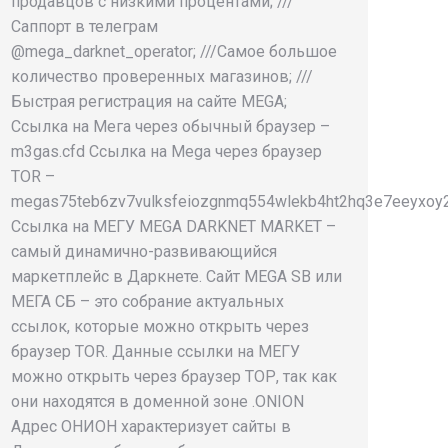
продавцов с низкими процентами; ///
Саппорт в телеграм
@mega_darknet_operator; ///Самое большое
количество проверенных магазинов; ///
Быстрая регистрация на сайте MEGA;
Ссылка на Мега через обычный браузер –
m3gas.cfd Ссылка на Mega через браузер
TOR –
megas75teb6zv7vulksfeiozgnmq554wlekb4ht2hq3e7eeyxoy2
Ссылка на МЕГУ MEGA DARKNET MARKET –
самый динамично-развивающийся
маркетплейс в Даркнете. Сайт MEGA SB или
МЕГА СБ – это собрание актуальных
ссылок, которые можно открыть через
браузер TOR. Данные ссылки на МЕГУ
можно открыть через браузер ТОР, так как
они находятся в доменной зоне .ONION
Адрес ОНИОН характеризует сайты в