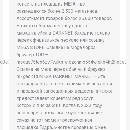
попасть на площадку МЕГА, где
размещаются более 2.500 магазинов.
Ассортимент товаров более 26.000 товаров
– такого объема нет ни у одного
маркетплейса в DARKNET. Заходите только
через официальное зеркало или ссылку
MEGA STORE. Ссылка на Mega через
браузер TOR –
q3e7eeyxoy2daad.onion
megas75teb6zv7vulksfeiozgnmq554wlekb4ht2hq3e7e
Ссылка на Мега через обычный браузер –
m3gas.cfd MEGA DARKNET MARKET – Эта
площадка в Даркнете занимается покупкой
и продажей запрещенных веществ, а также
предоставляет клиентам ряд услуг,
которые вне закона. Когда в 2022 году
резко прекратила свое существование
самая на тот момент раскрученная
площадка Гидра, многие продавцы с нее