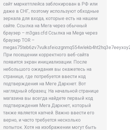
сайт маркетплейса заблокирован в РФ или
даже в СНГ, поэтому используют обходные
зеркала для входа, которые есть на нашем
сайте. Ссылка на Мега через обычный
браузер – m3gas.cfd Ссылка на Mega через
браузер TOR –
megas75teb6zv7vulksfeiozgnmq554wlekb4ht2hq3e7eeyxoy2
При посещении корректного веб-сайта
eyxoy2daad.onion
появится экран инициализации. После
небольшого ожидания вы окажетесь на
странице, где потребуется ввести код
подтверждения на Меге Даркнет. Вот
наглядный образец: На начальной странице
магазина вы всегда найдете первый код
подтверждения Мега Даркнет, который
также является капчей. Важно ввести его
верно, и часто требуется несколько
попыток. Хотя на изображении могут быть