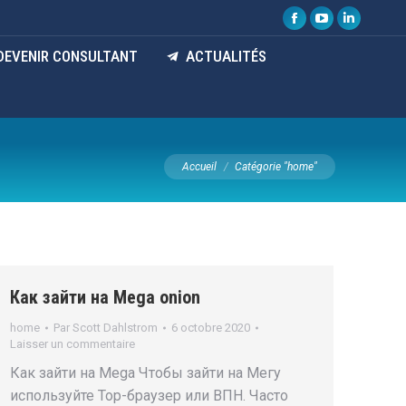
DEVENIR CONSULTANT
ACTUALITÉS
Vous êtes ici :
Accueil
Catégorie "home"
Как зайти на Mega onion
home
Par
Scott Dahlstrom
6 octobre 2020
Laisser un commentaire
Как зайти на Mega Чтобы зайти на Мегу
используйте Тор-браузер или ВПН. Часто