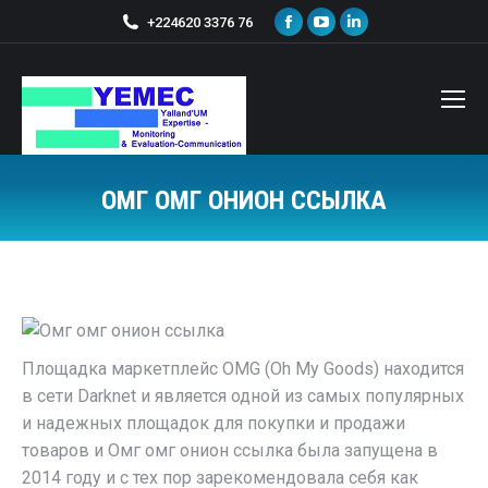
+224620 3376 76
ОМГ ОМГ ОНИОН ССЫЛКА
Vous êtes ici :
Площадка маркетплейс OMG (Oh My Goods) находится
в сети Darknet и является одной из самых популярных
и надежных площадок для покупки и продажи
товаров и Омг омг онион ссылка была запущена в
2014 году и с тех пор зарекомендовала себя как